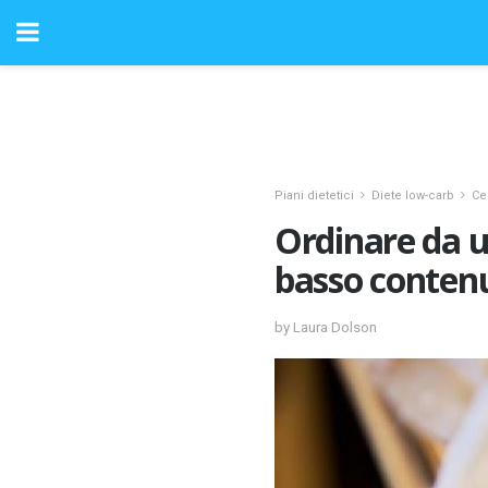
Piani dietetici
Diete low-carb
Ce
Ordinare da u
basso contenu
by Laura Dolson