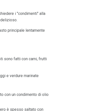
 chiedere i "condimenti" alla
 delizioso.
 pasto principale lentamente
i sono fatti con carni, frutti
aggi e verdure marinate
ito con un condimento di olio
bero è spesso saltato con