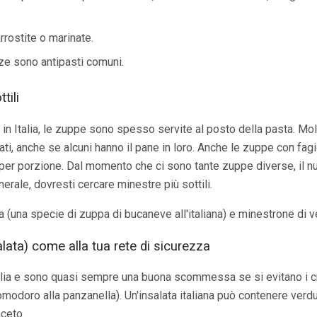
rrostite o marinate.
ze sono antipasti comuni.
tili
e in Italia, le zuppe sono spesso servite al posto della pasta. Mo
ti, anche se alcuni hanno il pane in loro. Anche le zuppe con fagi
per porzione. Dal momento che ci sono tante zuppe diverse, il nu
erale, dovresti cercare minestre più sottili.
a (una specie di zuppa di bucaneve all'italiana) e minestrone di
alata) come alla tua rete di sicurezza
lia e sono quasi sempre una buona scommessa se si evitano i cros
omodoro alla panzanella). Un'insalata italiana può contenere verd
aceto.