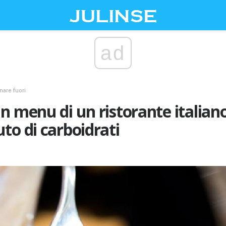
ad
nare fuori
n menu di un ristorante italiano
to di carboidrati