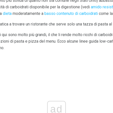
to più solida di quanto non sia comune negli Stati Uniti) abbassa
ità di carboidrati disponibile per la digestione (vedi
amido resis
na
dieta
moderatamente a
basso contenuto di carboidrati
come la 
i fatica a trovare un ristorante che serve solo una tazza di pasta al
qui sono molto più grandi, il che li rende molto ricchi di carboidr
sezioni di pasta e pizza del menu. Ecco alcune linee guida low-c
no.
ad