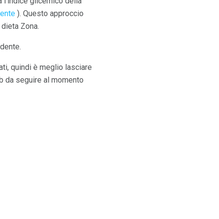
 l'indice glicemico della
tente
). Questo approccio
dieta Zona.
 dente.
ati, quindi è meglio lasciare
arb da seguire al momento