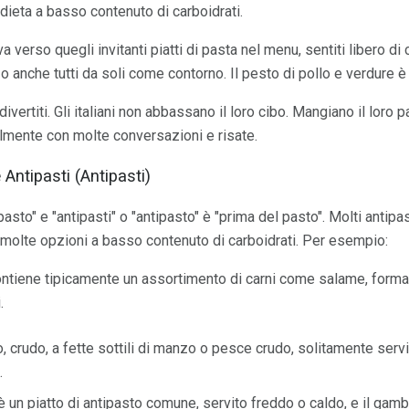
 dieta a basso contenuto di carboidrati.
iva verso quegli invitanti piatti di pasta nel menu, sentiti libero di
 o anche tutti da soli come contorno. Il pesto di pollo e verdure è
ivertiti. Gli italiani non abbassano il loro cibo. Mangiano il loro
ealmente con molte conversazioni e risate.
Antipasti (Antipasti)
"pasto" e "antipasti" o "antipasto" è "prima del pasto". Molti antipast
 molte opzioni a basso contenuto di carboidrati. Per esempio:
 contiene tipicamente un assortimento di carni come salame, form
.
o, crudo, a fette sottili di manzo o pesce crudo, solitamente serv
.
 un piatto di antipasto comune, servito freddo o caldo, e il gam