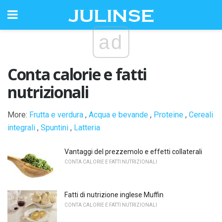
ad
Conta calorie e fatti
nutrizionali
More:
Frutta e verdura
,
Acqua e bevande
,
Proteine
,
Cereali
integrali
,
Spuntini
,
Latteria
Vantaggi del prezzemolo e effetti collaterali
CONTA CALORIE E FATTI NUTRIZIONALI
Fatti di nutrizione inglese Muffin
CONTA CALORIE E FATTI NUTRIZIONALI